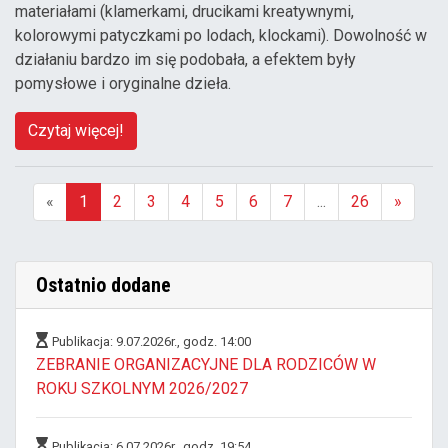
materiałami (klamerkami, drucikami kreatywnymi,
kolorowymi patyczkami po lodach, klockami). Dowolność w
działaniu bardzo im się podobała, a efektem były
pomysłowe i oryginalne dzieła.
Czytaj więcej!
«
1
2
3
4
5
6
7
...
26
»
(aktualna)
Ostatnio dodane
Publikacja: 9.07.2026r., godz. 14:00
ZEBRANIE ORGANIZACYJNE DLA RODZICÓW W
ROKU SZKOLNYM 2026/2027
Publikacja: 6.07.2026r., godz. 19:54