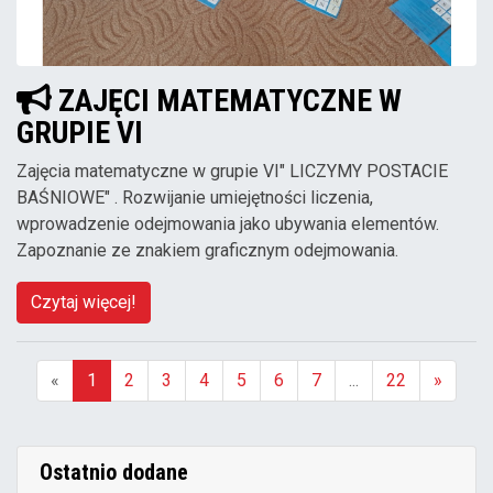
ZAJĘCI MATEMATYCZNE W
GRUPIE VI
Zajęcia matematyczne w grupie VI" LICZYMY POSTACIE
BAŚNIOWE" . Rozwijanie umiejętności liczenia,
wprowadzenie odejmowania jako ubywania elementów.
Zapoznanie ze znakiem graficznym odejmowania.
Czytaj więcej!
«
1
2
3
4
5
6
7
...
22
»
(aktualna)
Ostatnio dodane