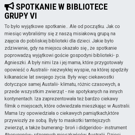
SPOTKANIE W BIBLIOTECE
GRUPY VI
To było wyjątkowe spotkanie... Ale od początku. Jak co
miesiąc wybraliśmy się z naszą misiakową grupą na
zajęcia do pobliskiej biblioteki dla dzieci. Jakie było
zdziwienie, gdy na miejscu okazało się , że spotkanie
poprowadzą wyjątkowi goście gospodyni biblioteki- p.
Agnieszki. A były nimi Iza i jej mama, które przygotowały
opowieść o Australii- niezwykłej wyspie, na której spędziły
kilkanaście lat swojego życia. Były więc ciekawostki
dotyczące samej Austalii- klimatu, różnic czasowych, a
przede wszystkim zwierząt - nie spotykanych na innych
kontynentach. Iza zaprezentowała też bardzo ciekawy
filmik o miejscach, które odwiedzała mieszkając w Australii.
Mama Izy opowiedziała o ciekawych pamiątkach,które
przywiozły ze sobą. Były to maskotki tamtejszych
zwierząt, a także bumerang- broń i didgeridoo- instrument
Aborygenów- rdzennych mieszkańców Australii. Dzieci